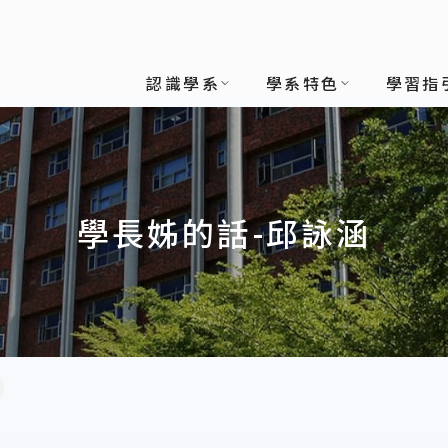
認識學系
學系特色
學習指
學長姊的話-邱詠涵