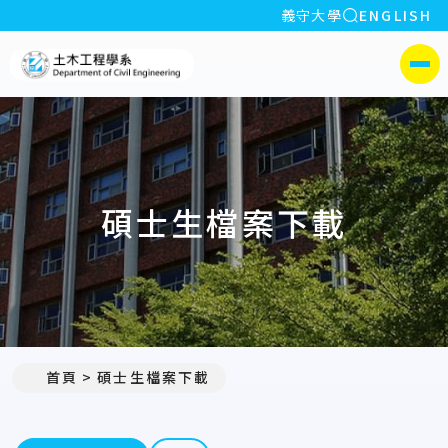
全站搜索
義守大學
ENGLISH
:::
義守大學土木工程學系(所)
側選單
碩士生檔案下載
首頁
碩士生檔案下載