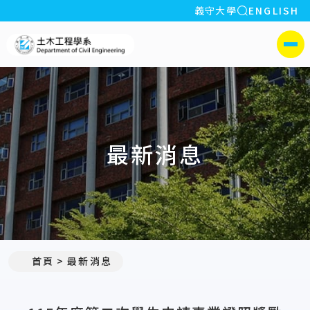
全站搜索
義守大學
ENGLISH
:::
義守大學土木工程學系(所)
側選單
最新消息
:::
首頁
最新消息