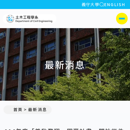
全站搜索
義守大學
ENGLISH
:::
義守大學土木工程學系(所)
側選單
最新消息
:::
首頁
最新消息