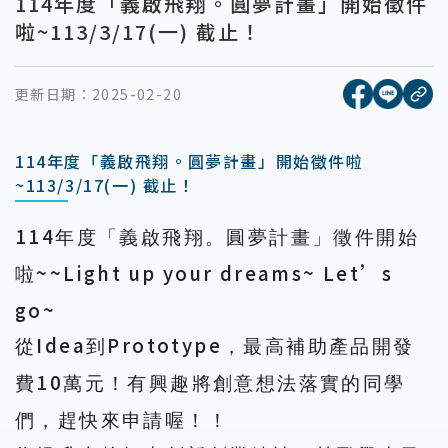
114年度「義啟飛翔。圓夢計畫」開始徵件
啦~113/3/17(一) 截止！
[另開新視窗
[另開
更新日期：
2025-02-20
複
114年度「義啟飛翔。圓夢計畫」開始徵件啦
~113/3/17(一) 截止！
114
年度「義啟飛翔。圓夢計畫」徵件開始
~~Light up your dreams~ Let’s
啦
go~
Idea
Prototype
從
到
，最高補助產品開發
10
費
萬元！有興趣將創意想法落實的同學
們，趕快來申請喔！！