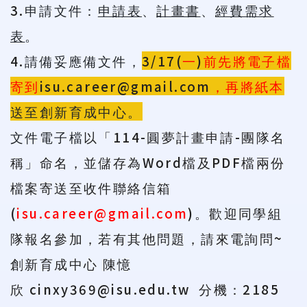
3.
申請文件：
申請表
、
計畫書
、
經費需求
表
。
4.
3/17(
)
請備妥應備文件，
一
前先將電子檔
isu.career@gmail.com
寄到
，再將紙本
送至創新育成中心。
114-
-
文件電子檔
以「
圓夢計畫申請
團隊名
Word
PDF
稱」命名，並儲存為
檔及
檔兩份
檔案寄送至收件聯絡信箱
(
isu.career@gmail.com
)
。歡迎同學組
~
隊報名參加，若有其他問題，請來電詢問
創新育成中心
陳憶
cinxy369@isu.edu
.tw
2185
欣
分機
：