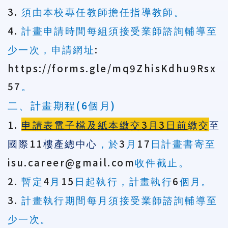
3.
須由本校專任教師擔任指導教師。
4.
計畫申請時間每組須接受業師諮詢輔導至
:
少一次，申請網址
https://forms.gle/mq9ZhisKdhu9Rsx
57
。
(6
)
二、計畫期程
個月
1.
3
3
申請表電子檔及紙本繳交
月
日前
繳交
至
11
3
17
國際
樓產總中心
，於
月
日計畫書寄至
isu.career@gmail.com
收件截止。
2.
4
15
6
暫定
月
日起執行，計畫執行
個月。
3.
計畫執行期間每月須接受業師諮詢輔導至
少一次。