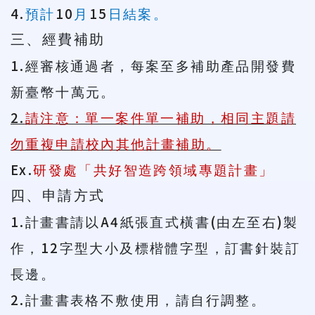
4.
10
15
預計
月
日結案。
三、經費補助
1.
經審核通過者，每案至多補助產品開發費
新臺幣十萬元。
2.
請注意：單一案件單一補助，相同主題請
勿重複申請校內其他計畫補助。
Ex.
研發處「共好智造跨領域專題計畫」
四、申請方式
1.
A4
(
)
計畫書請以
紙張直式橫書
由左至右
製
12
作，
字型大小及標楷體字型，訂書針裝訂
長邊。
2.
計畫書表格不敷使用，請自行調整。