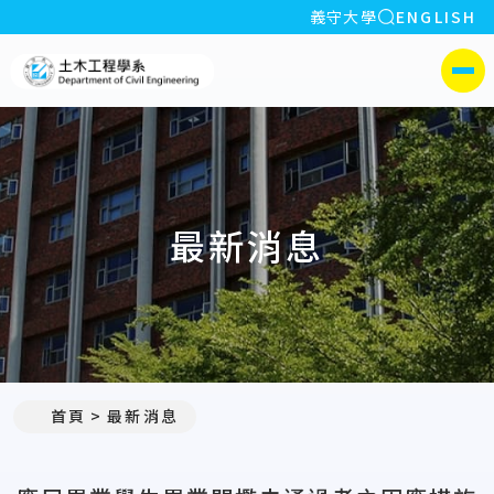
全站搜索
義守大學
ENGLISH
:::
義守大學土木工程學系(所)
側選單
最新消息
:::
首頁
最新消息